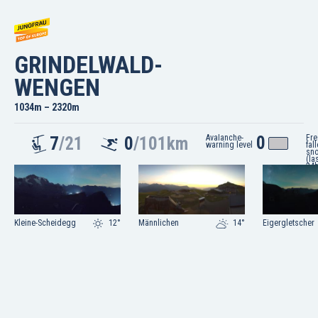
GRINDELWALD-
WENGEN
1034m – 2320m
Avalanche-
0
Fre
7
/21
0
/101km
warning level
fal
sn
(la
24h
Kleine-Scheidegg
12°
Männlichen
14°
Eigergletscher