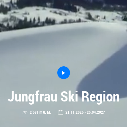
VIDEO
ABSPIELEN
Jungfrau Ski Region
2’681 m ü. M.
21.11.2026 - 25.04.2027