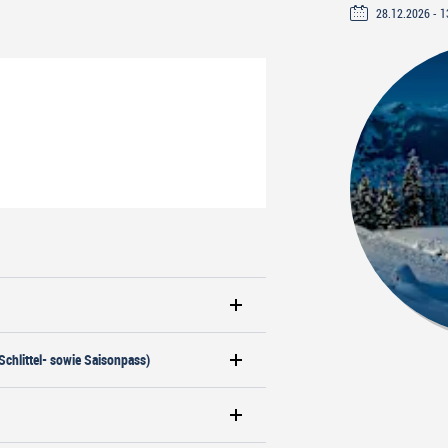
28.12.2026 - 1
Erwachsene
Schlittel- sowie Saisonpass)
Ermässigt
(Sport-,
Wander-
und
Kinder
Schlittel-
sowie