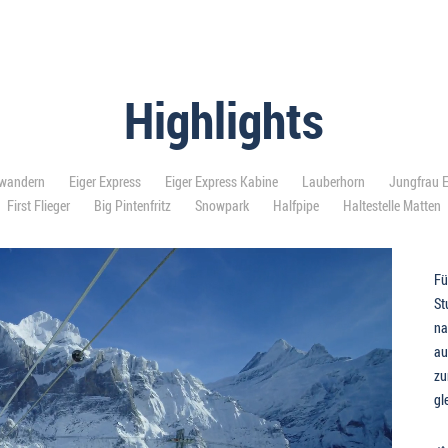
Highlights
rwandern
Eiger Express
Eiger Express Kabine
Lauberhorn
Jungfrau E
First Flieger
Big Pintenfritz
Snowpark
Halfpipe
Haltestelle Matten
Fü
St
na
au
zu
gl