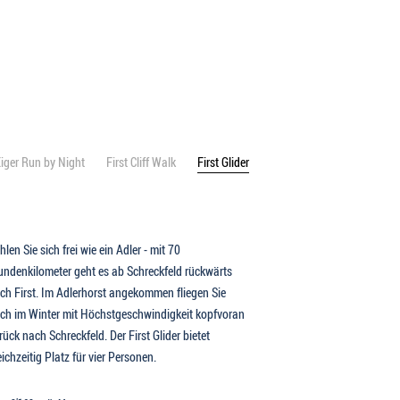
iger Run by Night
First Cliff Walk
First Glider
hlen Sie sich frei wie ein Adler - mit 70
undenkilometer geht es ab Schreckfeld rückwärts
ch First. Im Adlerhorst angekommen fliegen Sie
ch im Winter mit Höchstgeschwindigkeit kopfvoran
rück nach Schreckfeld. Der First Glider bietet
eichzeitig Platz für vier Personen.