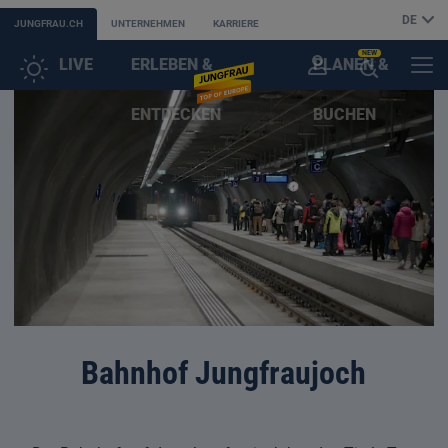
DE
JUNGFRAU.CH
UNTERNEHMEN
KARRIERE
NEW
LIVE
ERLEBEN &
PLANEN &
KUNDENKONTO
MENÜ
KI-
ENTDECKEN
BUCHEN
SUCHASSISTENT
ÖFFNEN
Bahnhof Jungfraujoch