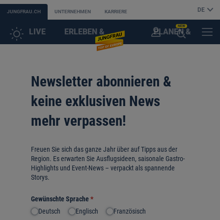
DE
JUNGFRAU.CH
UNTERNEHMEN
KARRIERE
NEW
LIVE
ERLEBEN &
PLANEN &
KUNDENKONTO
MENÜ
KI-
ENTDECKEN
BUCHEN
SUCHASSISTENT
Newsletter abonnieren &
ÖFFNEN
keine exklusiven News
mehr verpassen!
Freuen Sie sich das ganze Jahr über auf Tipps aus der
Region. Es erwarten Sie Ausflugsideen, saisonale Gastro-
Highlights und Event-News – verpackt als spannende
Storys.
Gewünschte Sprache
(erforderlich)
*
Deutsch
Englisch
Französisch