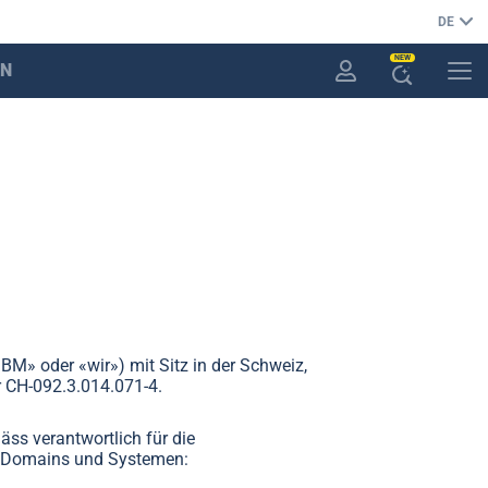
DE
NEW
EN
KUNDENKONTO
MENÜ
KI-
SUCHASSISTENT
ÖFFNEN
M» oder «wir») mit Sitz in der Schweiz,
r CH-092.3.014.071-4.
s verantwortlich für die
n Domains und Systemen: