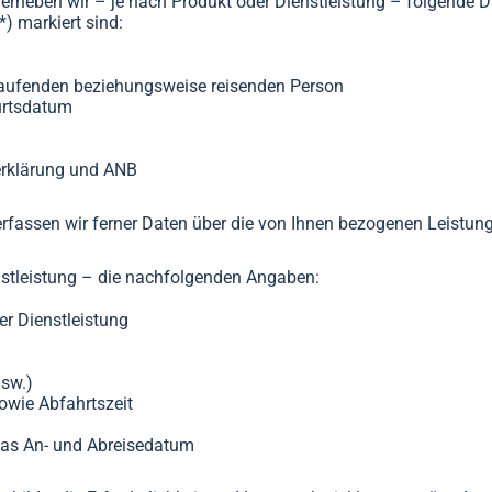
erheben wir – je nach Produkt oder Dienstleistung – folgende 
) markiert sind:
kaufenden beziehungsweise reisenden Person
urtsdatum
rklärung und ANB
erfassen wir ferner Daten über die von Ihnen bezogenen Leistun
nstleistung – die nachfolgenden Angaben:
er Dienstleistung
usw.)
owie Abfahrtszeit
das An- und Abreisedatum