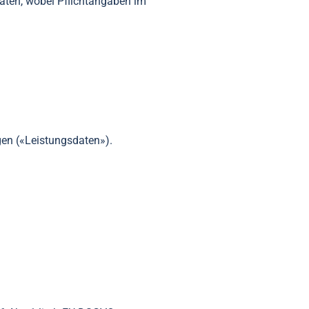
Daten, wobei Pflichtangaben im
gen («Leistungsdaten»).