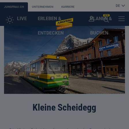
DE
JUNGFRAU.CH
UNTERNEHMEN
KARRIERE
NEW
LIVE
ERLEBEN &
PLANEN &
KUNDENKONTO
MENÜ
KI-
ENTDECKEN
BUCHEN
SUCHASSISTENT
ÖFFNEN
Kleine Scheidegg