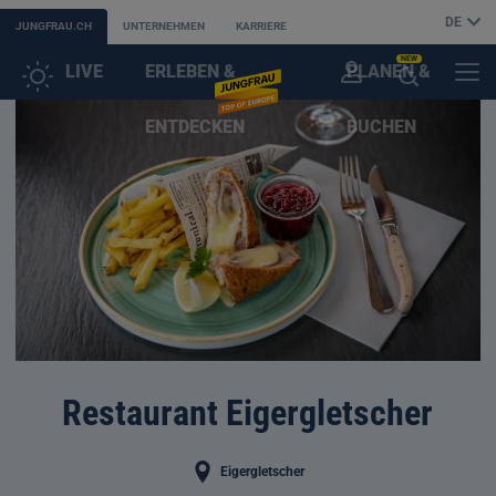
DE
JUNGFRAU.CH
UNTERNEHMEN
KARRIERE
NEW
LIVE
ERLEBEN &
PLANEN &
KUNDENKONTO
MENÜ
KI-
ENTDECKEN
BUCHEN
SUCHASSISTENT
ÖFFNEN
Restaurant Eigergletscher
Eigergletscher