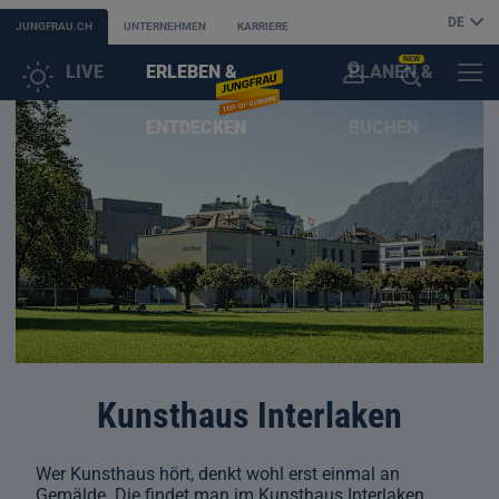
DE
JUNGFRAU.CH
UNTERNEHMEN
KARRIERE
NEW
LIVE
ERLEBEN &
PLANEN &
KUNDENKONTO
MENÜ
KI-
ENTDECKEN
BUCHEN
SUCHASSISTENT
ÖFFNEN
Kunsthaus Interlaken
Wer Kunsthaus hört, denkt wohl erst einmal an
Gemälde. Die findet man im Kunsthaus Interlaken