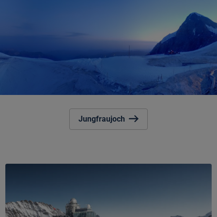
Jungfraujoch
Jungfraujoch
–
Top
of
Europe