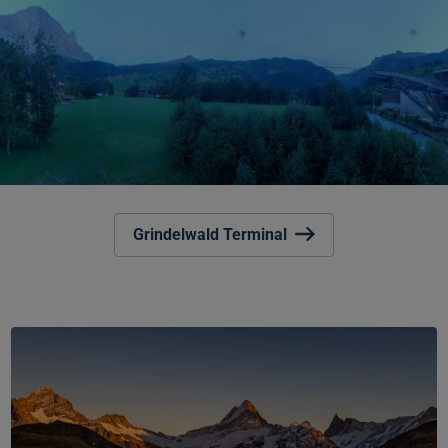
Grindelwald Terminal
Jungfrau
Travel
Pass
(3–
8
Tage)