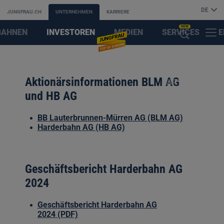
DE
JUNGFRAU.CH
UNTERNEHMEN
KARRIERE
NEW
BAHNEN
INVESTOREN
MEDIEN
SERVICES
E
MENÜ
KI-
&
F
SUCHASSISTENT
Aktionärsinformationen BLM AG
PARTNER
ÖFFNEN
und HB AG
BB Lauterbrunnen-Mürren AG (BLM AG)
Harderbahn AG (HB AG)
Geschäftsbericht Harderbahn AG
2024
Geschäftsbericht Harderbahn AG
2024 (PDF)