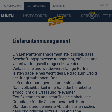
DE
JUNGFRAU.CH
UNTERNEHMEN
KARRIERE
NEW
BAHNEN
INVESTOREN
MEDIEN
SERVICES
E
MENÜ
KI-
&
F
SUCHASSISTENT
Lieferantenmanagement
PARTNER
ÖFFNEN
Ein Lieferantenmanagement stellt sicher, dass
Beschaffungsprozesse transparent, effizient und
verantwortungsvoll umgesetzt werden.
Verlässliche und wettbewerbsfähige Partner
leisten dabei einen wichtigen Beitrag zum Erfolg
der Jungfraubahnen. Das
Lieferantenmanagement unterstützt die
Nachvollziehbarkeit innerhalb der Lieferkette,
ermöglicht die Erfassung relevanter
Zertifizierungen und schafft eine einheitliche
Grundlage für die Zusammenarbeit. Klare
Standards und definierte Abläufe stellen sicher,
dass ökologische, soziale und ethische