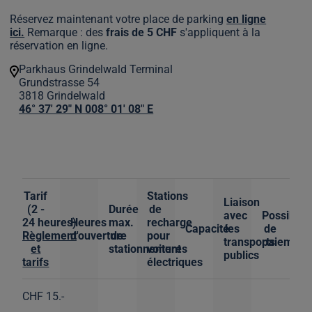
Réservez maintenant votre place de parking
en ligne
ici.
Remarque : des
frais de 5 CHF
s'appliquent à la
réservation en ligne.
Parkhaus Grindelwald Terminal
Grundstrasse 54
3818
Grindelwald
46° 37' 29" N 008° 01' 08" E
Tarif
Stations
Liaison
(2 -
Durée
de
avec
Possibilit
24 heures)
Heures
max.
recharge
Capacité
les
de
Règlement
d'ouverture
de
pour
transports
paiement
et
stationnement
voitures
publics
tarifs
électriques
CHF 15.-