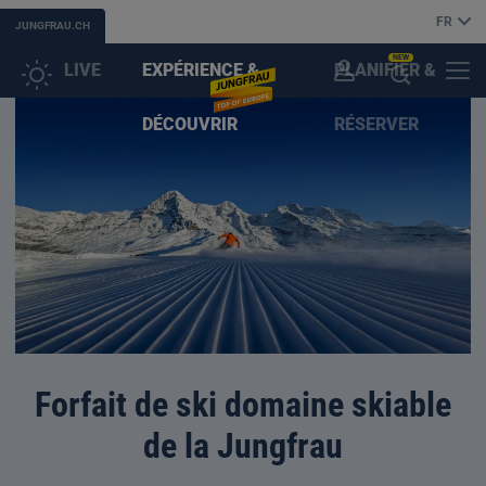
FR
JUNGFRAU.CH
NEW
LIVE
EXPÉRIENCE &
PLANIFIER &
COMPTE
MENU
OUVRIR
DÉCOUVRIR
RÉSERVER
CLIENT
L'ASSISTANT
(IA)
Forfait de ski domaine skiable
de la Jungfrau