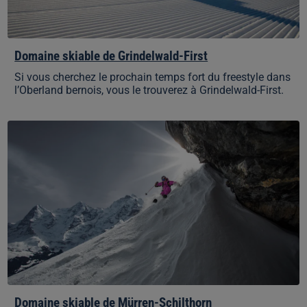
Domaine skiable de Grindelwald-First
Si vous cherchez le prochain temps fort du freestyle dans
l’Oberland bernois, vous le trouverez à Grindelwald-First.
Domaine
skiable
de
Mürren-
Schilthorn
Domaine skiable de Mürren-Schilthorn