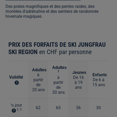
Des pistes magnifiques et des pentes raides, des
montées d'adrénaline et des sentiers de randonnée
hivernale magiques.
PRIX DES FORFAITS DE SKI JUNGFRAU
SKI REGION
en CHF par personne
Adultes
Adultes
1
Jeunes
à
Enfants
Validité
à
De 16
partir
De 6 à
partir
à 19
de
15 ans
de
ans
20 ans
20 ans
½ jour
62
65
36
30
2, 3