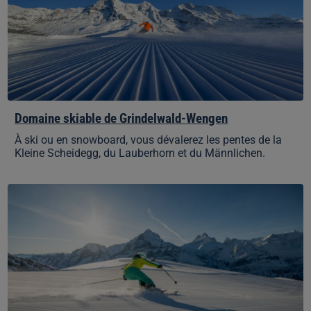
Domaine skiable de Grindelwald-Wengen
À ski ou en snowboard, vous dévalerez les pentes de la
Kleine Scheidegg, du Lauberhorn et du Männlichen.
Domaine
skiable
de
Grindelwald-
First