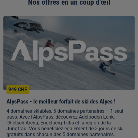
Nos offres en un coup d’œil
AlpsPass
-
le
meilleur
forfait
de
ski
des
Alpes
!
949 CHF
AlpsPass - le meilleur forfait de ski des Alpes !
4 domaines skiables, 5 domaines partenaires – 1 seul
pass.
Avec l’AlpsPass, découvrez Adelboden-Lenk,
l’Aletsch Arena, Engelberg-Titlis et la région de la
Jungfrau. Vous bénéficiez également de 3 jours de ski
gratuits dans chacun des 5 domaines partenaires.