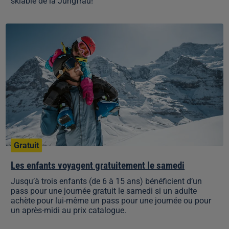
skiable de la Jungfrau!
Les
enfants
voyagent
gratuitement
le
samedi
Gratuit
Les enfants voyagent gratuitement le samedi
Jusqu’à trois enfants (de 6 à 15 ans) bénéficient d’un
pass pour une journée gratuit le samedi si un adulte
achète pour lui-même un pass pour une journée ou pour
un après-midi au prix catalogue.