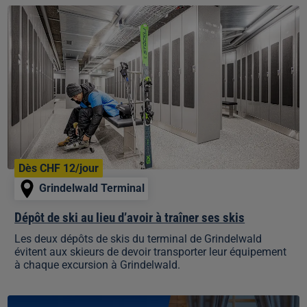
Dépôt
de
ski
au
lieu
d’avoir
à
traîner
ses
skis
Dès CHF 12/jour
Grindelwald Terminal
Dépôt de ski au lieu d’avoir à traîner ses skis
Les deux dépôts de skis du terminal de Grindelwald
évitent aux skieurs de devoir transporter leur équipement
à chaque excursion à Grindelwald.
Ski