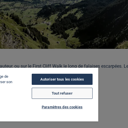
 hauteur, ou sur le First Cliff Walk le long de falaises escarpée
age de
Autoriser tous les cookies
yser son
Tout refuser
Paramètres des cookies