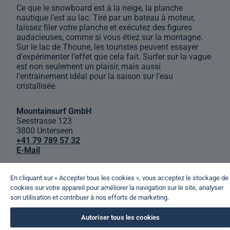
Ce que le snowboard est à la neige, la planche
nautique l'est au lac. Tiré par un bateau à moteur,
laissez filer votre planche et exécutez des figures
audacieuses, comme si vous étiez sur la montagne.
Sur le lac de Thoune, les touristes peuvent essayer
d'expérimenter l'effet que cela fait. Surfer sur la vague
est non seulement un plaisir, mais aussi
l'entrainement idéal pour la saison sur l'eau
cristallisée.
Mountainsurf GmbH
Seestrasse 123
3800 Unterseen
+41 79 789 57 32
E-Mail
En cliquant sur « Accepter tous les cookies », vous acceptez le stockage de
cookies sur votre appareil pour améliorer la navigation sur le site, analyser
Information détaillée
son utilisation et contribuer à nos efforts de marketing.
Autoriser tous les cookies