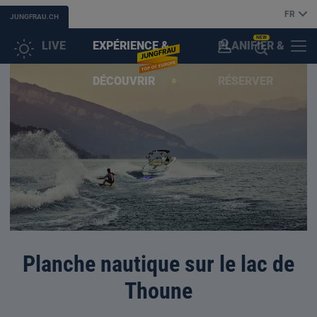
FR
JUNGFRAU.CH
NEW
LIVE
EXPÉRIENCE &
PLANIFIER &
COMPTE
MENU
OUVRIR
DÉCOUVRIR
RÉSERVER
CLIENT
L'ASSISTANT
(IA)
Planche nautique sur le lac de
Thoune