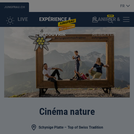
FR
JUNGFRAU.CH
NEW
LIVE
EXPÉRIENCE &
PLANIFIER &
COMPTE
MENU
OUVRIR
DÉCOUVRIR
RÉSERVER
CLIENT
L'ASSISTANT
(IA)
Cinéma nature
Schynige Platte – Top of Swiss Tradition