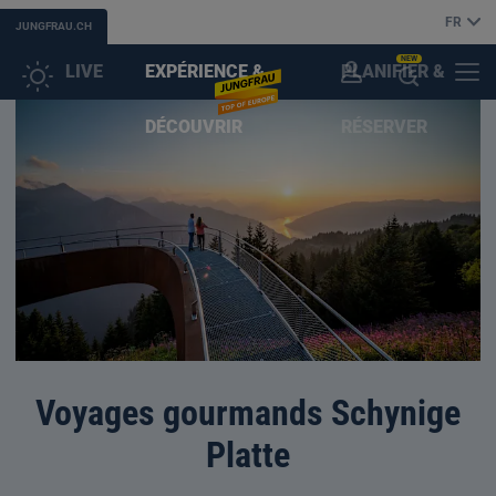
FR
JUNGFRAU.CH
NEW
LIVE
EXPÉRIENCE &
PLANIFIER &
COMPTE
MENU
OUVRIR
DÉCOUVRIR
RÉSERVER
CLIENT
L'ASSISTANT
(IA)
Voyages gourmands Schynige
Platte