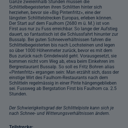
Ganze zweieinhalb Stunden müssen die
Schlittelbegeisterten ihren Schlitten hinter sich
herziehen, bevor sie «Big Pintenfritz», eine der
längsten Schlittelstrecken Europas, erleben können.
Der Start auf dem Faulhorn (2680 m ü. M.) ist von
First aus nur zu Fuss erreichbar. So lange der Aufstieg
dauert, so fantastisch ist die Schlussfahrt hinunter zur
Bussalp. Bei guten Schneeverhältnissen fahren die
Schlittelbegeisterten bis nach Lochsteinen und legen
so über 1000 Höhenmeter zurück, bevor es mit dem
Bus zurück nach Grindelwald geht. Vorausgesetzt, sie
kommen nicht vom Weg ab, etwa beim Einkehren im
Bergrestaurant Bussalp. So soll es Fritz Bohren alias
«Pintenfritz» ergangen sein: Man erzählt sich, dass der
einstige Wirt des Faulhorn-Restaurants nach dem
Schlitteln regelmässig in einer Pinte hängengeblieben
sei. Fussweg ab Bergstation First bis Faulhorn ca. 2.5
Stunden.
Der Schwierigkeitsgrad der Schlittelpiste kann sich je
nach Schnee- und Witterungsverhältnissen ändern.
Teilstrecke: