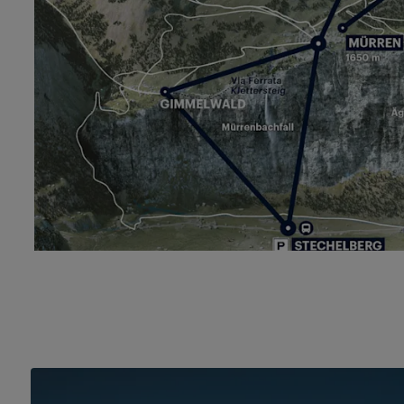
Wanderung
Grütschalp–