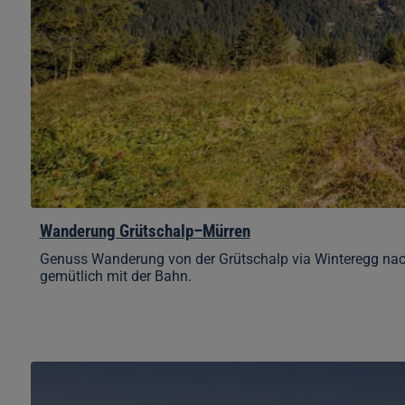
Wanderung Grütschalp–Mürren
Genuss Wanderung von der Grütschalp via Winteregg nach
gemütlich mit der Bahn.
Jungfrau
Travel
Pass