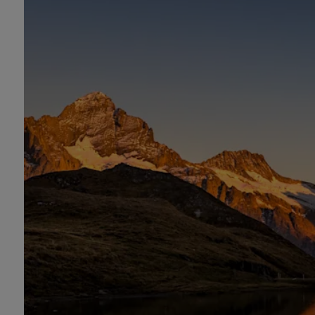
(3–
8
Tage)
inkl.
Schiffe