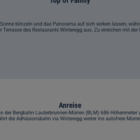
Top of Family
e Sonne blinzeln und das Panorama auf sich wirken lassen, währe
er Terrasse des Restaurants Winteregg aus. Zu erreichen mit de
Anreise
bahn der Bergbahn Lauterbrunnen-Mürren (BLM) 686 Höhenmeter v
ährt die Adhäsionsbahn via Winteregg weiter ins autofreie Mürre