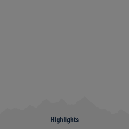
/
/
(2960 )
Highlights