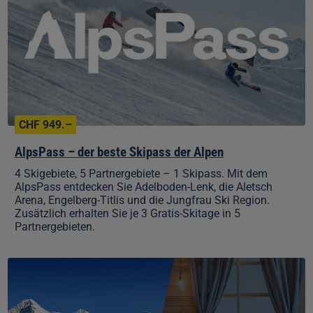
beste
Skipass
der
Alpen
CHF 949.–
AlpsPass – der beste Skipass der Alpen
4 Skigebiete, 5 Partnergebiete – 1 Skipass.
Mit dem
AlpsPass entdecken Sie Adelboden-Lenk, die Aletsch
Arena, Engelberg-Titlis und die Jungfrau Ski Region.
Zusätzlich erhalten Sie je 3 Gratis-Skitage in 5
Partnergebieten.
Ski
&
Stay
Jungfrau