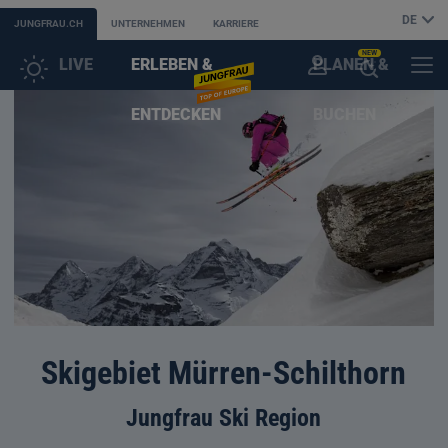
DE
JUNGFRAU.CH
UNTERNEHMEN
KARRIERE
NEW
LIVE
ERLEBEN &
PLANEN &
KUNDENKONTO
MENÜ
KI-
ENTDECKEN
BUCHEN
SUCHASSISTENT
ÖFFNEN
Skigebiet Mürren-Schilthorn
Jungfrau Ski Region