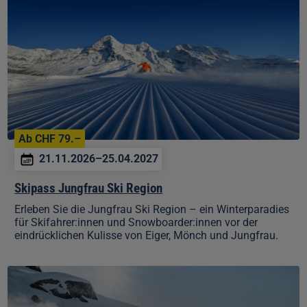
Ski
Region
Ab CHF 79.–
21.11.2026–25.04.2027
Skipass Jungfrau Ski Region
Erleben Sie die Jungfrau Ski Region – ein Winterparadies
für Skifahrer:innen und Snowboarder:innen vor der
eindrücklichen Kulisse von Eiger, Mönch und Jungfrau.
AlpsPass
–
der