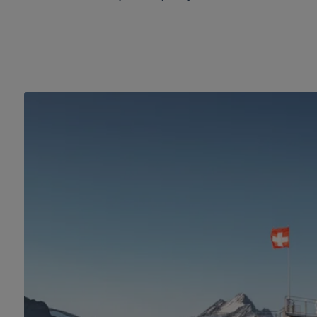
Grindelwald-
First
–
Top
of
Adventure
☀️
❄️