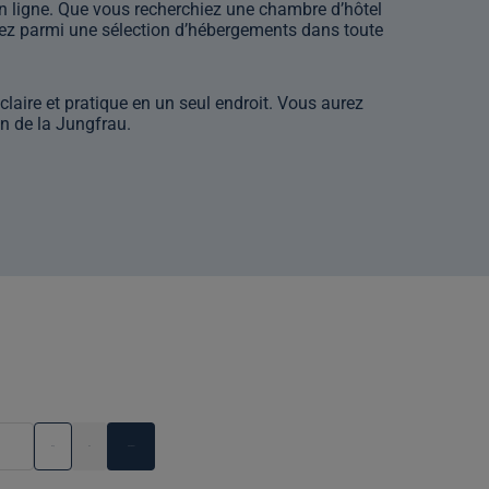
en ligne. Que vous recherchiez une chambre d’hôtel
ez parmi une sélection d’hébergements dans toute
claire et pratique en un seul endroit. Vous aurez
on de la Jungfrau.
re
Dep
Arr