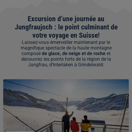
Excursion d’une journée au
Jungfraujoch : le point culminant de
votre voyage en Suisse!
Laissez-vous émerveiller maintenant par le
magnifique spectacle de la haute montagne
composé
de glace, de neige et de roche
et
découvrez les points forts de la région de la
Jungfrau, d’Interlaken à Grindelwald:
Site
du
patrimoine
mondial
de
l’UNESCO:
le
plus
long