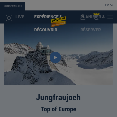
FR
JUNGFRAU.CH
NEW
LIVE
EXPÉRIENCE &
PLANIFIER &
COMPTE
MENU
OUVRIR
DÉCOUVRIR
RÉSERVER
CLIENT
L'ASSISTANT
(IA)
Jungfraujoch
Top of Europe