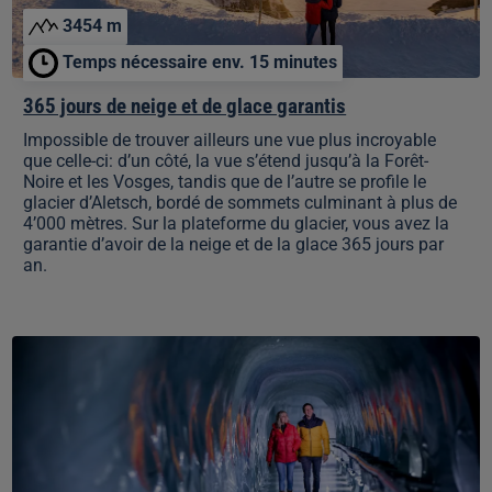
3454 m
Temps nécessaire env. 15 minutes
365 jours de neige et de glace garantis
Impossible de trouver ailleurs une vue plus incroyable
que celle-ci: d’un côté, la vue s’étend jusqu’à la Forêt-
Noire et les Vosges, tandis que de l’autre se profile le
glacier d’Aletsch, bordé de sommets culminant à plus de
4’000 mètres. Sur la plateforme du glacier, vous avez la
garantie d’avoir de la neige et de la glace 365 jours par
an.
Visite
du
Palais
de
glace
et
ses
sculptures