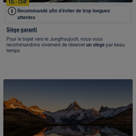
10.- CHF
Recommandé afin d’éviter de trop longues
attentes
Siège garanti
Pour le trajet vers le Jungfraujoch, nous vous
recommandons vivement de réserver
un siège
par beau
temps.
Jungfrau
Travel
Pass
(3–
8
jours)
bateaux
compris