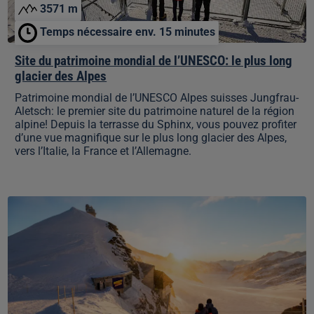
glacier
3571 m
des
Alpes
Temps nécessaire env. 15 minutes
Site du patrimoine mondial de l’UNESCO: le plus long
glacier des Alpes
Patrimoine mondial de l’UNESCO Alpes suisses Jungfrau-
Aletsch: le premier site du patrimoine naturel de la région
alpine! Depuis la terrasse du Sphinx, vous pouvez profiter
d’une vue magnifique sur le plus long glacier des Alpes,
vers l’Italie, la France et l’Allemagne.
365
jours
de
neige
et
de
glace
garantis