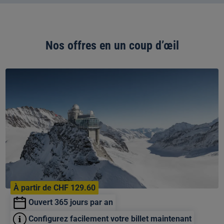
Nos offres en un coup d’œil
Billet
aller-
retour
pour
le
Jungfraujoch
À partir de CHF 129.60
Ouvert 365 jours par an
Configurez facilement votre billet maintenant