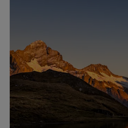
Pass
(3–
8
Tage)
inkl.
Schiffe