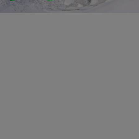
GRINDELWALD-FIRST
1034 - 2168 m ü. M.
/
/