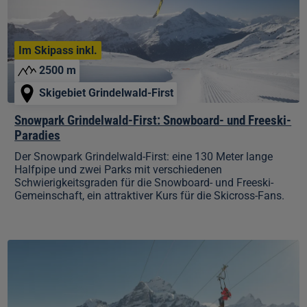
Freeski-
Paradies
Im Skipass inkl.
2500 m
Skigebiet Grindelwald-First
Snowpark Grindelwald-First: Snowboard- und Freeski-
Paradies
Der Snowpark Grindelwald-First: eine 130 Meter lange
Halfpipe und zwei Parks mit verschiedenen
Schwierigkeitsgraden für die Snowboard- und Freeski-
Gemeinschaft, ein attraktiver Kurs für die Skicross-Fans.
First
Flyer:
Mit
84
km/h