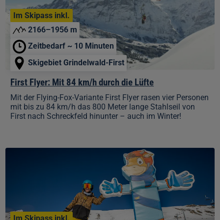
durch
die
Im Skipass inkl.
Lüfte
2166–1956 m
Zeitbedarf ~ 10 Minuten
Skigebiet Grindelwald-First
First Flyer: Mit 84 km/h durch die Lüfte
Mit der Flying-Fox-Variante First Flyer rasen vier Personen
mit bis zu 84 km/h das 800 Meter lange Stahlseil von
First nach Schreckfeld hinunter – auch im Winter!
Lilys
Winter
Slopes:
Schneespass
für
die
Kleinen
Im Skipass inkl.