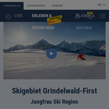
DE
JUNGFRAU.CH
UNTERNEHMEN
KARRIERE
NEW
LIVE
ERLEBEN &
PLANEN &
KUNDENKONTO
MENÜ
KI-
ENTDECKEN
BUCHEN
SUCHASSISTENT
ÖFFNEN
Skigebiet Grindelwald-First
Jungfrau Ski Region