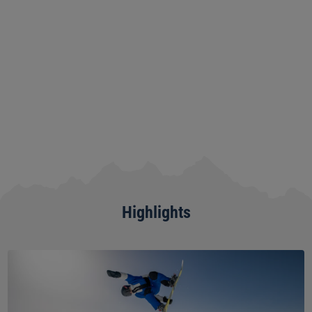
(2168 )
Highlights
Snowpark
Grindelwald-
First:
Snowboard-
und