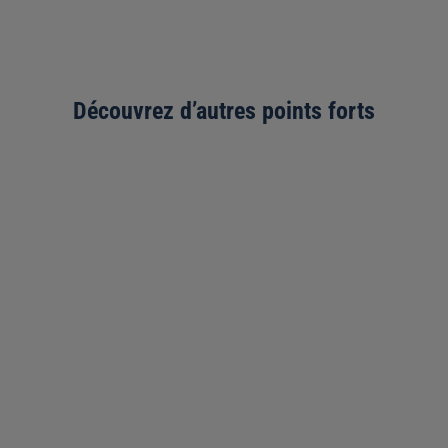
Découvrez d’autres points forts
1967 m
Tous les jours entre 11 et 14 heures
, des joueurs