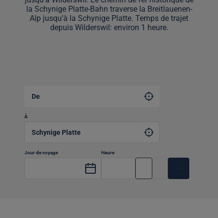
la Schynige Platte-Bahn traverse la Breitlauenen-
Alp jusqu’à la Schynige Platte. Temps de trajet
depuis Wilderswil: environ 1 heure.
De
À
Jour de voyage
Heure
Dep
Arr