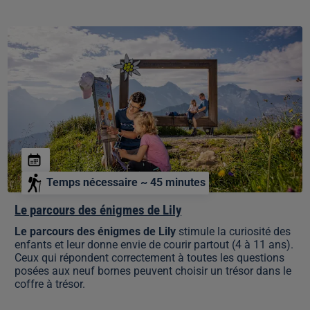
Le
parcours
des
énigmes
de
Lily
Temps nécessaire ~ 45 minutes
Le parcours des énigmes de Lily
Le parcours des énigmes de Lily
stimule la curiosité des
enfants et leur donne envie de courir partout (4 à 11 ans).
Ceux qui répondent correctement à toutes les questions
posées aux neuf bornes peuvent choisir un trésor dans le
coffre à trésor.