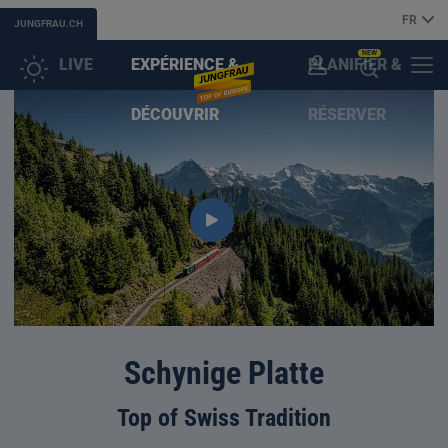
FR
JUNGFRAU.CH
NEW
LIVE
EXPÉRIENCE &
PLANIFIER &
COMPTE
MENU
OUVRIR
DÉCOUVRIR
RÉSERVER
CLIENT
L'ASSISTANT
(IA)
Schynige Platte
Top of Swiss Tradition