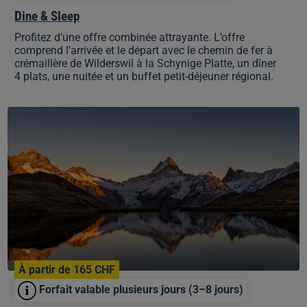
Dine & Sleep
Profitez d’une offre combinée attrayante. L’offre
comprend l’arrivée et le départ avec le chemin de fer à
crémaillère de Wilderswil à la Schynige Platte, un dîner
4 plats, une nuitée et un buffet petit-déjeuner régional.
Jungfrau
Travel
Pass
(3–
8
jours)
bateaux
compris
À partir de 165 CHF
Forfait valable plusieurs jours (3–8 jours)