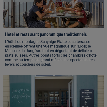
Hôtel et restaurant panoramique traditionnels
L’hôtel de montagne Schynige Platte et sa terrasse
ensoleillée offrent une vue magnifique sur l'Eiger, le
Mönch et la Jungfrau tout en dégustant de délicieux
plats suisses. Autres points forts : les chambres d'hôtel
comme au temps de grand-mère et les spectaculaires
levers et couchers de soleil.
Le
meilleur
gâteau
aux
fruits
au
Bistro