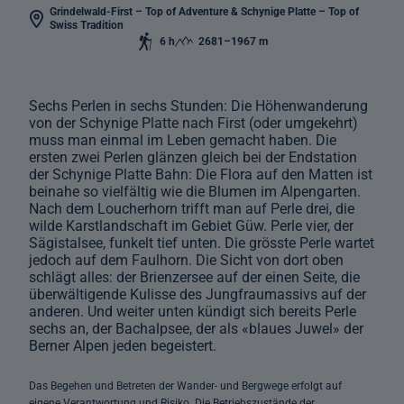
Grindelwald-First – Top of Adventure & Schynige Platte – Top of
Swiss Tradition
6 h
2681–1967 m
Sechs Perlen in sechs Stunden: Die Höhenwanderung
von der Schynige Platte nach First (oder umgekehrt)
muss man einmal im Leben gemacht haben. Die
ersten zwei Perlen glänzen gleich bei der Endstation
der Schynige Platte Bahn: Die Flora auf den Matten ist
beinahe so vielfältig wie die Blumen im Alpengarten.
Nach dem Loucherhorn trifft man auf Perle drei, die
wilde Karstlandschaft im Gebiet Güw. Perle vier, der
Sägistalsee, funkelt tief unten. Die grösste Perle wartet
jedoch auf dem Faulhorn. Die Sicht von dort oben
schlägt alles: der Brienzersee auf der einen Seite, die
überwältigende Kulisse des Jungfraumassivs auf der
anderen. Und weiter unten kündigt sich bereits Perle
sechs an, der Bachalpsee, der als «blaues Juwel» der
Berner Alpen jeden begeistert.
Das Begehen und Betreten der Wander- und Bergwege erfolgt auf
eigene Verantwortung und Risiko. Die Betriebszustände der