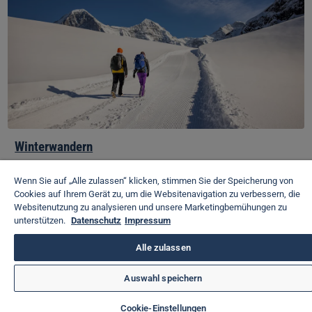
Winterwandern
Tauchen Sie abseits des Pistentrubels in zauberhafte
Winterlandschaften ein. Auf den präparierten Wegen ist
Wenn Sie auf „Alle zulassen“ klicken, stimmen Sie der Speicherung von
bloss das Knirschen der Schuhe zu hören.
Cookies auf Ihrem Gerät zu, um die Websitenavigation zu verbessern, die
Websitenutzung zu analysieren und unsere Marketingbemühungen zu
unterstützen.
Datenschutz
Impressum
Alle zulassen
Auswahl speichern
Cookie-Einstellungen