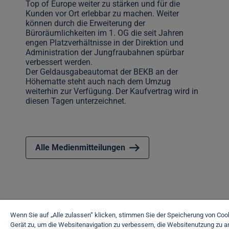
Top of Europe weiter zu stärken und für die
Kunden vor Ort erlebbar zu machen. Weiter
können durch die Erweiterung der
Büroräumlichkeiten im 1. OG die seit Jahren
engen Platzverhältnisse in der Direktion und
Administration der Jungfraubahnen spürbar
verbessert werden.
Der Geldausgabeautomat der BEKB an der
Höhematte steht auch nach dem Umzug
weiterhin zur Verfügung. Der Kaufvertrag wird in
diesen Tagen unterzeichnet.
Alle Medienmitteilungen
Wenn Sie auf „Alle zulassen“ klicken, stimmen Sie der Speicherung von Coo
Gerät zu, um die Websitenavigation zu verbessern, die Websitenutzung zu a