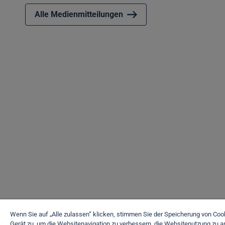
Alle Medienmitteilungen
Wenn Sie auf „Alle zulassen“ klicken, stimmen Sie der Speicherung von Coo
Gerät zu, um die Websitenavigation zu verbessern, die Websitenutzung zu a