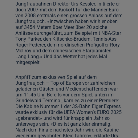
Jungfraubahnen-Direktor Urs Kessler. Initiierte er
doch 2007 mit dem Kickoff für die Männer-Euro
von 2008 erstmals einen grossen Anlass auf dem
Jungfraujoch. «Inzwischen haben wir hier oben
auf 3454 Metern über Meer über 20 solche
Anlässe durchgeführt, zum Beispiel mit NBA-Star
Tony Parker, den Klitschko-Brüdern, Tennis-Ass
Roger Federer, dem nordirischen Profigolfer Rory
McIlroy und dem chinesischen Starpianisten
Lang Lang.» Und das Wetter hat jedes Mal
mitgespielt.
Anpfiff zum exklusiven Spiel auf dem
Jungfraujoch – Top of Europe vor zahlreichen
geladenen Gästen und Medienschaffenden war
um 11.45 Uhr. Bereits vor dem Spiel, unten im
Grindelwald Terminal, kam es zu einer Premiere:
Die Kabine Nummer 1 der 3S-Bahn Eiger Express
wurde exklusiv für die UEFA Women’s EURO 2025
«gebrandet» und wird für knapp ein Jahr so
unterwegs sein. «Dies ist ganz klar einmalig.
Nach dem Finale nächstes Jahr wird die Kabine
wieder im gewohnten Kleid fahren», erklärte Urs