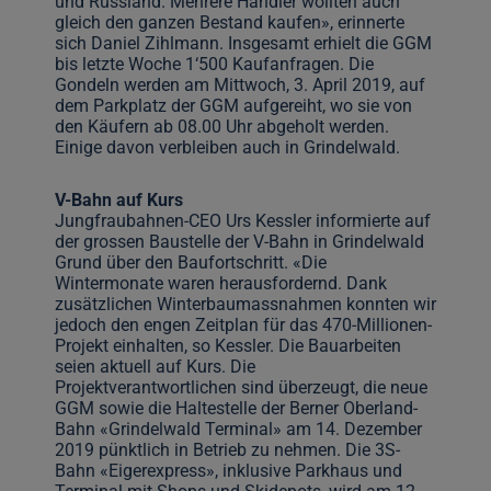
und Russland. Mehrere Händler wollten auch
gleich den ganzen Bestand kaufen», erinnerte
sich Daniel Zihlmann. Insgesamt erhielt die GGM
bis letzte Woche 1‘500 Kaufanfragen. Die
Gondeln werden am Mittwoch, 3. April 2019, auf
dem Parkplatz der GGM aufgereiht, wo sie von
den Käufern ab 08.00 Uhr abgeholt werden.
Einige davon verbleiben auch in Grindelwald.
V-Bahn auf Kurs
Jungfraubahnen-CEO Urs Kessler informierte auf
der grossen Baustelle der V-Bahn in Grindelwald
Grund über den Baufortschritt. «Die
Wintermonate waren herausfordernd. Dank
zusätzlichen Winterbaumassnahmen konnten wir
jedoch den engen Zeitplan für das 470-Millionen-
Projekt einhalten, so Kessler. Die Bauarbeiten
seien aktuell auf Kurs. Die
Projektverantwortlichen sind überzeugt, die neue
GGM sowie die Haltestelle der Berner Oberland-
Bahn «Grindelwald Terminal» am 14. Dezember
2019 pünktlich in Betrieb zu nehmen. Die 3S-
Bahn «Eigerexpress», inklusive Parkhaus und