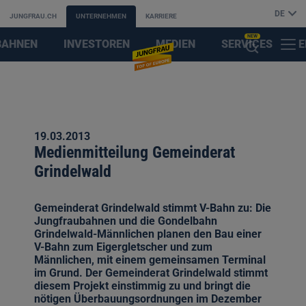
DE
JUNGFRAU.CH
UNTERNEHMEN
KARRIERE
NEW
BAHNEN
INVESTOREN
MEDIEN
SERVICES
E
MENÜ
KI-
&
F
SUCHASSISTENT
PARTNER
ÖFFNEN
19.03.2013
Medienmitteilung Gemeinderat
Grindelwald
Gemeinderat Grindelwald stimmt V-Bahn zu: Die
Jungfraubahnen und die Gondelbahn
Grindelwald-Männlichen planen den Bau einer
V-Bahn zum Eigergletscher und zum
Männlichen, mit einem gemeinsamen Terminal
im Grund. Der Gemeinderat Grindelwald stimmt
diesem Projekt einstimmig zu und bringt die
nötigen Überbauungsordnungen im Dezember