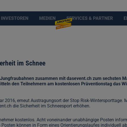
INVESTOREN
MEDIEN
SERVICES & PARTNER
E
herheit im Schnee
 Jungfraubahnen zusammen mit dasevent.ch zum sechsten Mal
itteln den Teilnehmern am kostenlosen Präventionstag das Wich
uar 2016, erneut Austragungsort der Stop Risk-Wintersporttage.
t.ch die Sicherheit im Schneesport erhöhen.
eilnehmer kostenlos. Acht voneinander unabhängige Posten inform
 Posten können in Form eines Orientierungslaufes individuell ab