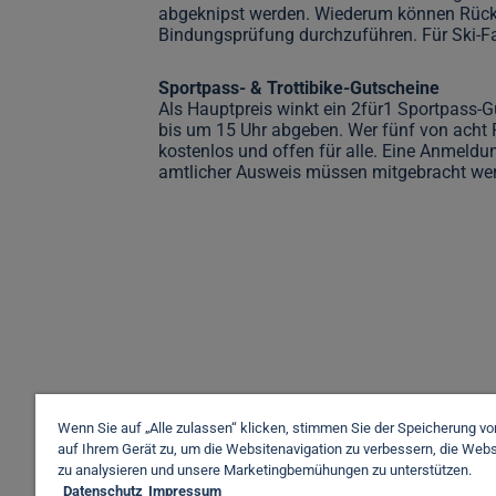
abgeknipst werden. Wiederum können Rückenp
Bindungsprüfung durchzuführen. Für Ski-Fa
Sportpass- & Trottibike-Gutscheine
Als Hauptpreis winkt ein 2für1 Sportpass-Gu
bis um 15 Uhr abgeben. Wer fünf von acht Po
kostenlos und offen für alle. Eine Anmeldung
amtlicher Ausweis müssen mitgebracht we
Wenn Sie auf „Alle zulassen“ klicken, stimmen Sie der Speicherung v
auf Ihrem Gerät zu, um die Websitenavigation zu verbessern, die Web
zu analysieren und unsere Marketingbemühungen zu unterstützen.
Datenschutz
Impressum