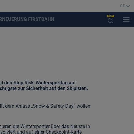
DE
NEW
RNEUERUNG FIRSTBAHN
MENÜ
KI-
SUCHASSISTENT
ÖFFNEN
 den Stop Risk-Wintersporttag auf
tigste zur Sicherheit auf den Skipisten.
 Mit dem Anlass „Snow & Safety Day“ wollen
ieren die Wintersportler über das Neuste in
solviert und auf einer Checkpoint-Karte