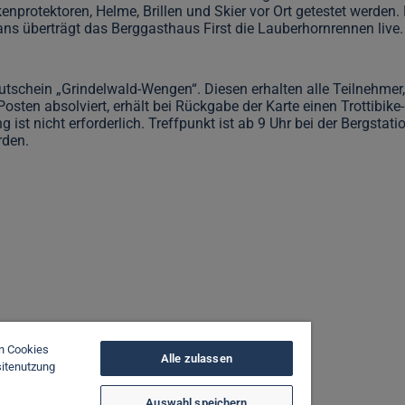
rotektoren, Helme, Brillen und Skier vor Ort getestet werden. 
ns überträgt das Berggasthaus First die Lauberhornrennen live.
tschein „Grindelwald-Wengen“. Diesen erhalten alle Teilnehmer, 
sten absolviert, erhält bei Rückgabe der Karte einen Trottibike
 ist nicht erforderlich. Treffpunkt ist ab 9 Uhr bei der Bergstat
rden.
on Cookies
Alle zulassen
sitenutzung
Auswahl speichern