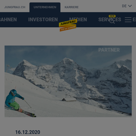
DE
JUNGFRAU.CH
UNTERNEHMEN
KARRIERE
NEW
BAHNEN
INVESTOREN
MEDIEN
SERVICES
E
MENÜ
KI-
&
F
SUCHASSISTENT
PARTNER
ÖFFNEN
16.12.2020